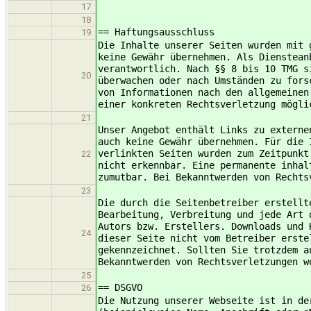
17
18
== Haftungsausschluss
19
Die Inhalte unserer Seiten wurden mit 
keine Gewähr übernehmen. Als Dienstean
verantwortlich. Nach §§ 8 bis 10 TMG s
20
überwachen oder nach Umständen zu fors
von Informationen nach den allgemeinen
einer konkreten Rechtsverletzung mögli
21
Unser Angebot enthält Links zu externe
auch keine Gewähr übernehmen. Für die 
verlinkten Seiten wurden zum Zeitpunkt
22
nicht erkennbar. Eine permanente inhal
zumutbar. Bei Bekanntwerden von Rechts
23
Die durch die Seitenbetreiber erstellt
Bearbeitung, Verbreitung und jede Art 
Autors bzw. Erstellers. Downloads und 
24
dieser Seite nicht vom Betreiber erste
gekennzeichnet. Sollten Sie trotzdem a
Bekanntwerden von Rechtsverletzungen w
25
== DSGVO
26
Die Nutzung unserer Webseite ist in de