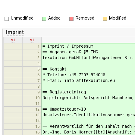
Unmodified
Added
Removed
Modified
Imprint
v1
v1
= Imprint / Impressum
1
== Angaben gemäß §5 TMG
2
texolution GmbH[[br]]Weingartener Str.
3
4
== Kontakt
5
* Telefon: +49 7203 924046
6
* Email: info[at]texolution.eu
7
8
== Registereintrag
9
Registergericht: Amtsgericht Mannheim,
10
11
== Umsatzsteuer-ID
12
Umsatzsteuer-Identifikationsnummer gem
13
14
== Verantwortlich für den Inhalt nach 
15
Dr.-Ing. Boris Horner[[br]]Anschrift: 
16