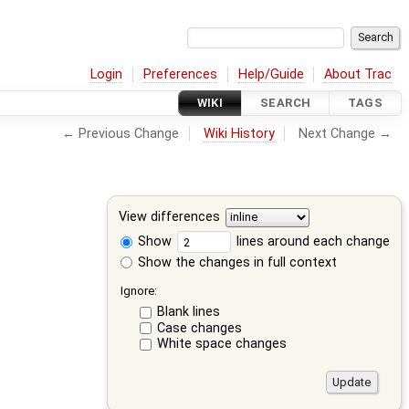
Login
Preferences
Help/Guide
About Trac
WIKI
SEARCH
TAGS
← Previous Change
Wiki History
Next Change →
View differences
Show
lines around each change
Show the changes in full context
Ignore:
Blank lines
Case changes
White space changes