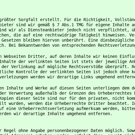
größter Sorgfalt erstellt. Für die Richtigkeit, Vollstän
bieter sind wir gemäß § 7 Abs.1 TMG für eigene Inhalte a
ind wir als Diensteanbieter jedoch nicht verpflichtet, ü
chen, die auf eine rechtswidrige Tätigkeit hinweisen. Ve
 Gesetzen bleiben hiervon unberührt. Eine diesbezügliche
ch. Bei Bekanntwerden von entsprechenden Rechtsverletzun
n Webseiten Dritter, auf deren Inhalte wir keinen Einflu
Inhalte der verlinkten Seiten ist stets der jeweilige An
 der Verlinkung auf mögliche Rechtsverstöße überprüft. R
tliche Kontrolle der verlinkten Seiten ist jedoch ohne k
verletzungen werden wir derartige Links umgehend entfern
en Inhalte und Werke auf diesen Seiten unterliegen dem d
der Verwertung außerhalb der Grenzen des Urheberrechtes 
Kopien dieser Seite sind nur für den privaten, nicht kom
llt wurden, werden die Urheberrechte Dritter beachtet. I
uf eine Urheberrechtsverletzung aufmerksam werden, bitte
erden wir derartige Inhalte umgehend entfernen.
r Regel ohne Angabe personenbezogener Daten möglich. Sow