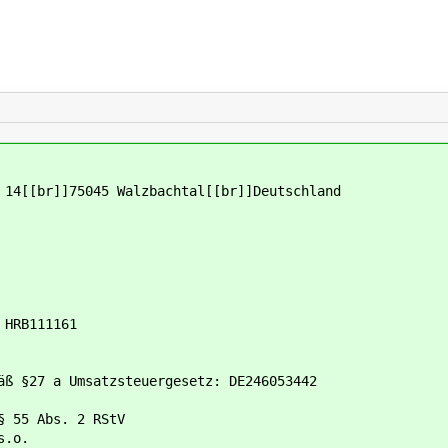
 14[[br]]75045 Walzbachtal[[br]]Deutschland
 HRB111161
äß §27 a Umsatzsteuergesetz: DE246053442
§ 55 Abs. 2 RStV
s.o.